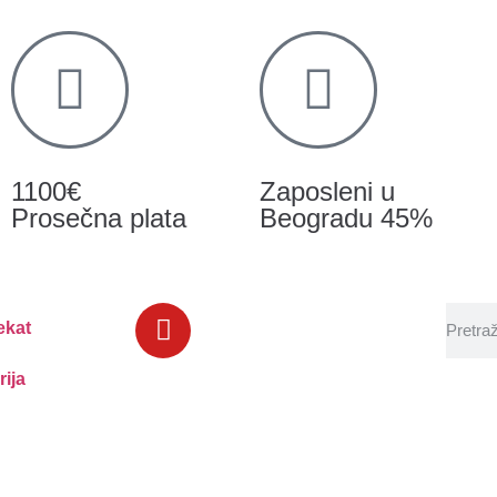
1100€
Zaposleni u
Prosečna plata
Beogradu 45%
ekat
rija