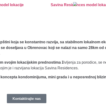
štini koja se konstantno razvija, sa stabilnom lokalnom 
a se doseljava u Obrenovac koji se nalazi na samo 28km od
.
im svojim lokacijskim prednostima ž
ivljenja za porodice, se 
 kojim je i razvijana lokacija Savina Residences.
g koncepta kondominijuma, mini grada i u neposrednoj blizini
Kontaktirajte nas