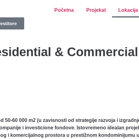
Početna
Projekat
Lokacija
vestitore
esidential & Commercia
 50-60 000 m2 (u zavisnosti od strategije razvoja i izgradnje
 kompanije i investicione fondove. Istovremeno idealan proje
og i komercijalnog prostora u prestižnom kondominijumu u 