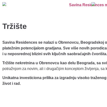
Tržište
Savina Residences se nalazi u Obrenovcu, Beogradskoj op
platežnim potencijalom gradjana. Sve više novih porodic
i u neposrednoj blizini svih ključnih saobraćajnih čvorišta
Tržište nekretnina u Obrenovcu kao delu Beograda, sa sv
potražnjom za novim, ali i drugačijim konceptom ž
ivljenja, sa
Unikatna investiciona prilika za izgradnju visoko traženo
život i rad.